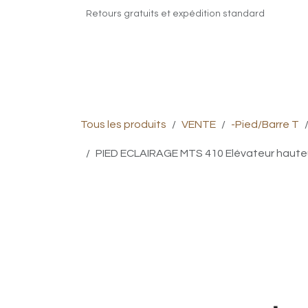
Se rendre au contenu
Retours gratuits et expédition standard
Click & Collect
Nos Site Internet
Co
Tous les produits
VENTE
-Pied/Barre T
PIED ECLAIRAGE MTS 410 Elévateur hauteu