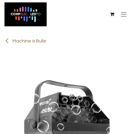
Se rendre au contenu
Machine à Bulle