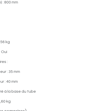
) : 800 mm
 56 kg
: Oui
es :
eur : 35 mm
eur : 40 mm
ré à la base du tube
,60 kg