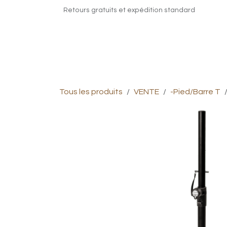
Se rendre au contenu
Retours gratuits et expédition standard
Click & Collect
Nos Site Internet
Co
Tous les produits
VENTE
-Pied/Barre T