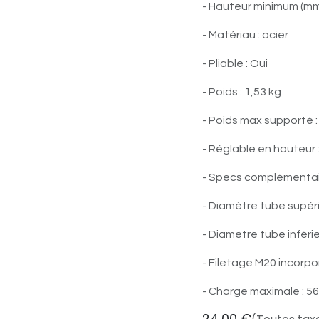
- Hauteur minimum (mm
- Matériau : acier
- Pliable : Oui
- Poids : 1,53 kg
- Poids max supporté :
- Réglable en hauteur 
- Specs complémentair
- Diamètre tube supéri
- Diamètre tube inféri
- Filetage M20 incorpo
- Charge maximale : 56
24,00
€