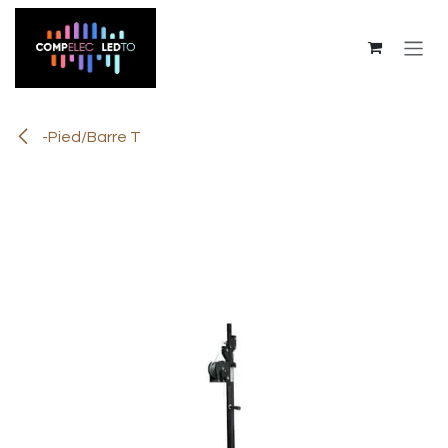
Se rendre au contenu
-Pied/Barre T