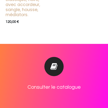
avec accordeur,
sangle, housse,
médiators.
120,00
€
Cons​ulter le catalogue