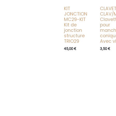
KIT
CLAVE
JONCTION
CLAV/
MC29-KIT
Clavet
Kit de
pour
jonction
manch
structure
coniqu
TRIO29
Avec v
45,00
€
3,50
€