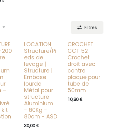
re
Filtres
TURE
LOCATION
CROCHET
-200
Structure/Pi
CCT 52
re
eds de
Crochet
levage |
droit avec
ium
Structure |
contre
m
Embase
plaque pour
ur
lourde
tube de
 –
Métal pour
50mm
structure
10,80
€
ivré
Aluminium
 kit
- 60Kg -
ction
80cm - ASD
30,00
€