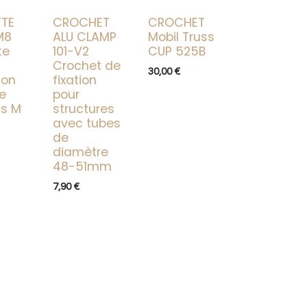
TTE
CROCHET
CROCHET
M8
ALU CLAMP
Mobil Truss
te
101-V2
CUP 525B
Crochet de
30,00
€
on
fixation
e
pour
is M
structures
avec tubes
de
diamètre
48-51mm
7,90
€