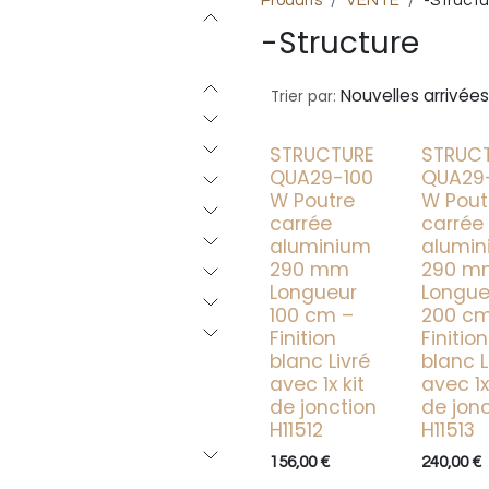
Produits
VENTE
-Structu
-Structure
Nouvelles arrivées
Trier par:
STRUCTURE
STRUC
QUA29-100
QUA29
W Poutre
W Pout
carrée
carrée
aluminium
alumin
290 mm
290 m
Longueur
Longue
100 cm –
200 cm
Finition
Finition
blanc Livré
blanc L
avec 1x kit
avec 1x
de jonction
de jon
H11512
H11513
156,00
€
240,00
€